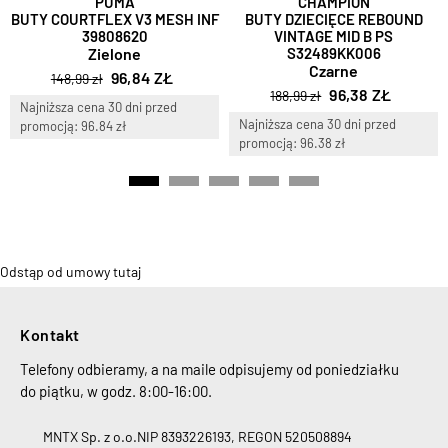
PUMA
CHAMPION
BUTY COURTFLEX V3 MESH INF
BUTY DZIECIĘCE REBOUND
39808620
VINTAGE MID B PS
Zielone
S32489KK006
Czarne
96,84 ZŁ
148,99 zł
96,38 ZŁ
188,99 zł
Najniższa cena 30 dni przed
Najniższa cena 30 dni przed
promocją: 96.84 zł
promocją: 96.38 zł
Odstąp od umowy tutaj
Kontakt
Telefony odbieramy, a na maile odpisujemy od poniedziałku
do piątku, w godz. 8:00-16:00.
MNTX Sp. z o.o.
NIP 8393226193, REGON 520508894