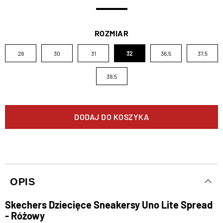
ROZMIAR
29
30
31
32
36,5
37,5
39,5
DODAJ DO KOSZYKA
OPIS
Skechers Dziecięce Sneakersy Uno Lite Spread
- Różowy