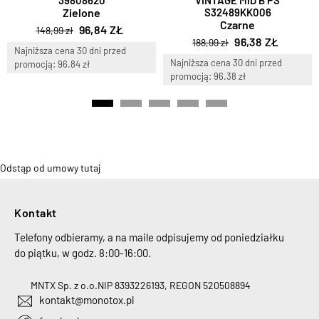
39808620
VINTAGE MID B PS
Zielone
S32489KK006
Czarne
96,84 ZŁ
148,99 zł
96,38 ZŁ
188,99 zł
Najniższa cena 30 dni przed
Najniższa cena 30 dni przed
promocją: 96.84 zł
promocją: 96.38 zł
Odstąp od umowy tutaj
Kontakt
Telefony odbieramy, a na maile odpisujemy od poniedziałku
do piątku, w godz. 8:00-16:00.
MNTX Sp. z o.o.
NIP 8393226193, REGON 520508894
kontakt@monotox.pl