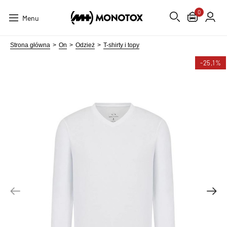
0
Menu
Strona główna
On
Odzież
T-shirty i topy
-25,1%