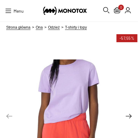
0
Menu
Strona główna
Ona
Odzież
T-shirty i topy
-57,55%