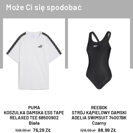
Może Ci się spodobać
PUMA
REEBOK
KOSZULKA DAMSKA ESS TAPE
STRÓJ KĄPIELOWY DAMSKI
RELAXED TEE 68500902
ADELIA SWIMSUIT 74007BK
Biała
Czarny
76,29 ZŁ
88,99 ZŁ
108,99 zł
128,99 zł