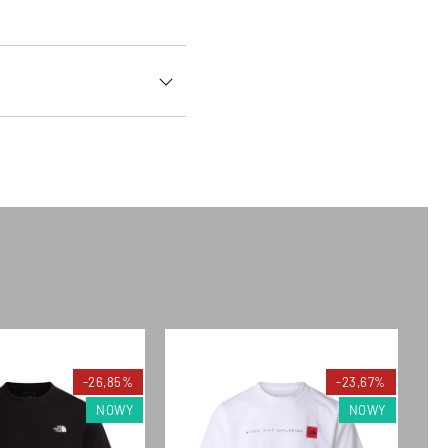
-26,85%
-23,67%
NOWY
NOWY