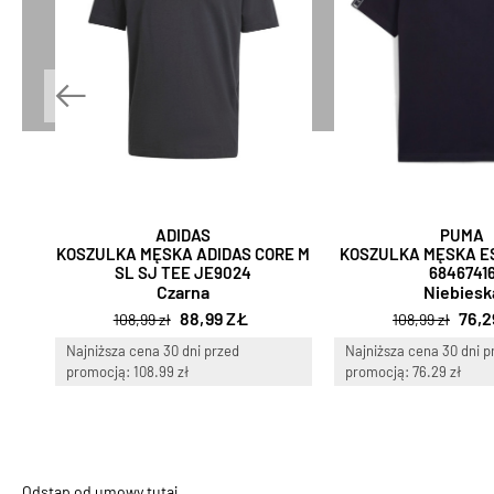
ADIDAS
PUMA
KOSZULKA MĘSKA ADIDAS CORE M
KOSZULKA MĘSKA E
SL SJ TEE JE9024
6846741
Czarna
Niebiesk
88,99 ZŁ
76,2
108,99 zł
108,99 zł
Najniższa cena 30 dni przed
Najniższa cena 30 dni p
promocją: 108.99 zł
promocją: 76.29 zł
Odstąp od umowy tutaj