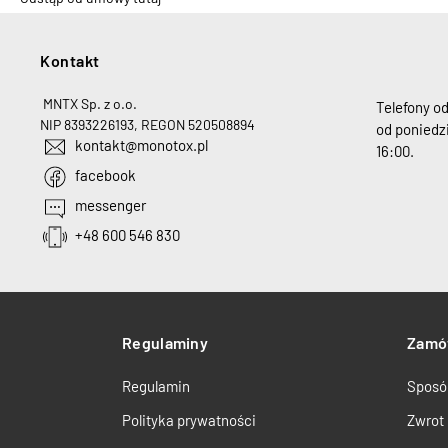
Kontakt
H
MNTX Sp. z o.o.
Telefony o
NIP 8393226193, REGON 520508894
od poniedzi
kontakt@monotox.pl
16:00.
facebook
messenger
+48 600 546 830
Regulaminy
Zamó
Regulamin
Sposó
Polityka prywatności
Zwrot