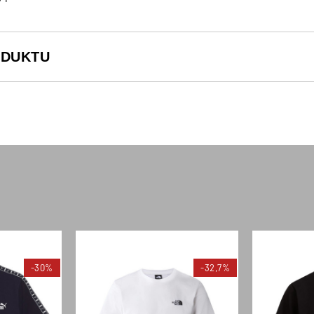
ODUKTU
-30%
-32,7%