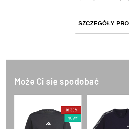
SZCZEGÓŁY PR
Może Ci się spodobać
-18,35%
NOWY