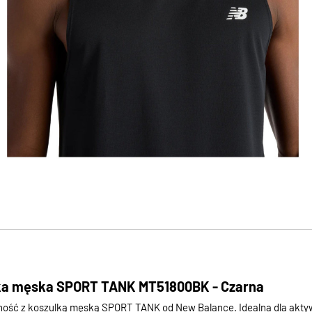
ka męska SPORT TANK MT51800BK - Czarna
lność z koszulką męską SPORT TANK od New Balance. Idealna dla akt