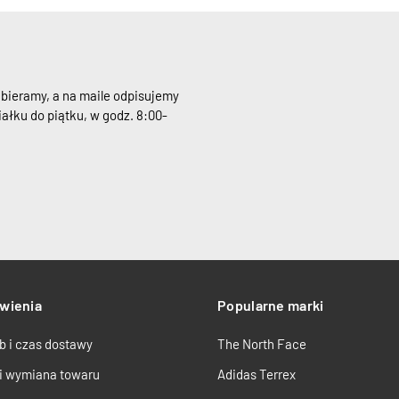
dbieramy, a na maile odpisujemy
ałku do piątku, w godz. 8:00-
wienia
Popularne marki
b i czas dostawy
The North Face
 i wymiana towaru
Adidas Terrex