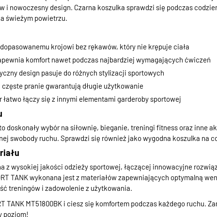
w i nowoczesny design. Czarna koszulka sprawdzi się podczas codzie
a świeżym powietrzu.
dopasowanemu krojowi bez rękawów, który nie krępuje ciała
apewnia komfort nawet podczas najbardziej wymagających ćwiczeń
czny design pasuje do różnych stylizacji sportowych
 częste pranie gwarantują długie użytkowanie
r łatwo łączy się z innymi elementami garderoby sportowej
u
doskonały wybór na siłownię, bieganie, treningi fitness oraz inne a
ej swobody ruchu. Sprawdzi się również jako wygodna koszulka na co 
riału
 z wysokiej jakości odzieży sportowej, łączącej innowacyjne rozwią
RT TANK wykonana jest z materiałów zapewniających optymalną wenty
ść treningów i zadowolenie z użytkowania.
 TANK MT51800BK i ciesz się komfortem podczas każdego ruchu. Zam
y poziom!