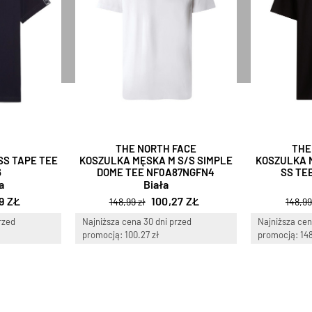
THE NORTH FACE
THE
SS TAPE TEE
KOSZULKA MĘSKA M S/S SIMPLE
KOSZULKA 
6
DOME TEE NF0A87NGFN4
SS TE
a
Biała
9 ZŁ
100,27 ZŁ
148,99 zł
148,99
rzed
Najniższa cena 30 dni przed
Najniższa cen
promocją: 100.27 zł
promocją: 148