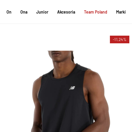
On
Ona
Junior
Akcesoria
Team Poland
Marki
-11,24%