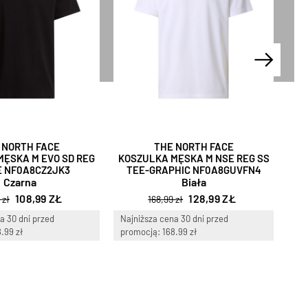
 NORTH FACE
THE NORTH FACE
MĘSKA M EVO SD REG
KOSZULKA MĘSKA M NSE REG SS
KO
E NF0A8CZ2JK3
TEE-GRAPHIC NF0A8GUVFN4
SS
Czarna
Biała
108,99 ZŁ
128,99 ZŁ
 zł
168,99 zł
a 30 dni przed
Najniższa cena 30 dni przed
Naj
.99 zł
promocją: 168.99 zł
pro