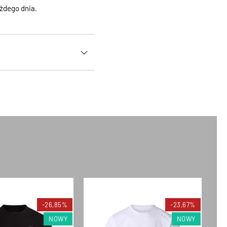
żdego dnia.
-26,85%
-23,67%
NOWY
NOWY