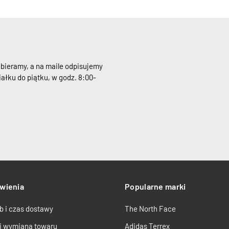
dbieramy, a na maile odpisujemy
ałku do piątku, w godz. 8:00-
wienia
Popularne marki
b i czas dostawy
The North Face
 i wymiana towaru
Adidas Terrex