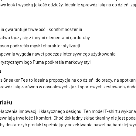
y look i wysoką jakość odzieży. Idealnie sprawdzi się na co dzień, 
a gwarantuje trwałość i komfort noszenia
 łatwo łączy się z innymi elementami garderoby
son podkreśla męski charakter stylizacji
zapewnia wygodę nawet podczas intensywnego użytkowania
erystycznym logo Puma podkreśla markowy styl
u
 Sneaker Tee to idealna propozycja na co dzień, do pracy, na spotkani
prawdzi się zarówno w casualowych, jak i sportowych zestawach, doda
riału
łączenia innowacji i klasycznego designu. Ten model T-shirtu wykona
pewniają trwałość i komfort. Choć dokładny skład tkaniny nie jest pod
, by dostarczyć produkt spełniający oczekiwania nawet najbardziej 