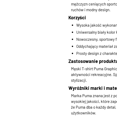
mężczyzn ceniących sportow
ruchów i modny design.
Korzyści
Wysoka jakość wykonani
Uniwersalny biały kolor
Nowoczesny, sportowy fa
Oddychający materiał 
Prosty design z charakt
Zastosowanie produkt
Męski T-shirt Puma Graphics
aktywności rekreacyjne. S
stylizacji.
Wyróżniki marki i mate
Marka Puma znana jest z po
wysokiej jakości, które za
że Puma dba o każdy detal
użytkowników.