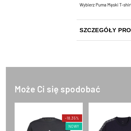
Wybierz Puma Męski T-shirt
SZCZEGÓŁY PR
Może Ci się spodobać
-18,35%
NOWY