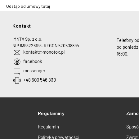
Odstąp od umowy tutaj
Kontakt
H
MNTX Sp. z o.o.
Telefony o
NIP 8393226193, REGON 520508894
od poniedzi
kontakt@monotox.pl
16:00.
facebook
messenger
+48 600 546 830
Regulaminy
Zamó
Regulamin
Sposó
Polityka prywatności
Zwrot