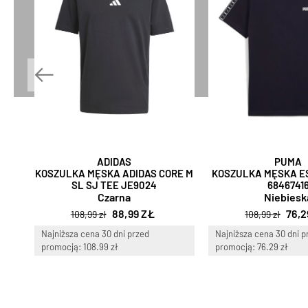
ADIDAS
PUMA
KOSZULKA MĘSKA ADIDAS CORE M
KOSZULKA MĘSKA E
SL SJ TEE JE9024
6846741
Czarna
Niebiesk
88,99 ZŁ
76,2
108,99 zł
108,99 zł
Najniższa cena 30 dni przed
Najniższa cena 30 dni p
promocją: 108.99 zł
promocją: 76.29 zł