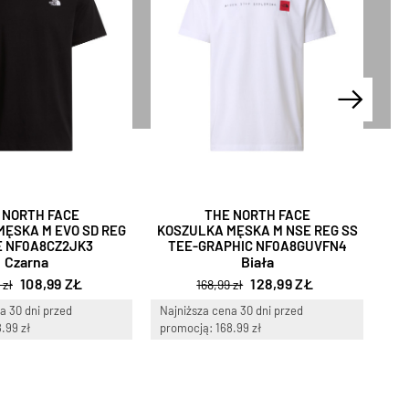
 NORTH FACE
THE NORTH FACE
MĘSKA M EVO SD REG
KOSZULKA MĘSKA M NSE REG SS
KO
E NF0A8CZ2JK3
TEE-GRAPHIC NF0A8GUVFN4
SS
Czarna
Biała
108,99 ZŁ
128,99 ZŁ
 zł
168,99 zł
a 30 dni przed
Najniższa cena 30 dni przed
Naj
.99 zł
promocją: 168.99 zł
pro