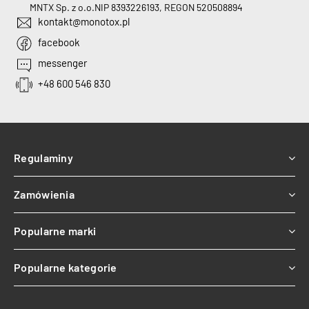
MNTX Sp. z o.o.
NIP 8393226193, REGON 520508894
kontakt@monotox.pl
facebook
messenger
+48 600 546 830
Regulaminy
Zamówienia
Popularne marki
Popularne kategorie