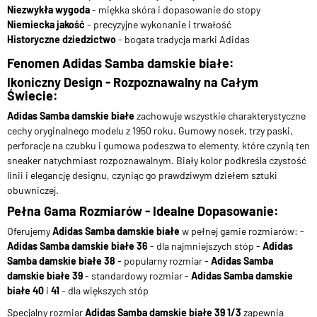
Niezwykła wygoda
- miękka skóra i dopasowanie do stopy
Niemiecka jakość
- precyzyjne wykonanie i trwałość
Historyczne dziedzictwo
- bogata tradycja marki Adidas
Fenomen Adidas Samba damskie białe:
Ikoniczny Design - Rozpoznawalny na Całym
Świecie:
Adidas Samba damskie białe
zachowuje wszystkie charakterystyczne
cechy oryginalnego modelu z 1950 roku. Gumowy nosek, trzy paski,
perforacje na czubku i gumowa podeszwa to elementy, które czynią ten
sneaker natychmiast rozpoznawalnym. Biały kolor podkreśla czystość
linii i elegancję designu, czyniąc go prawdziwym dziełem sztuki
obuwniczej.
Pełna Gama Rozmiarów - Idealne Dopasowanie:
Oferujemy
Adidas Samba damskie białe
w pełnej gamie rozmiarów: -
Adidas Samba damskie białe 36
- dla najmniejszych stóp -
Adidas
Samba damskie białe 38
- popularny rozmiar -
Adidas Samba
damskie białe 39
- standardowy rozmiar -
Adidas Samba damskie
białe 40
i
41
- dla większych stóp
Specjalny rozmiar
Adidas Samba damskie białe 39 1/3
zapewnia