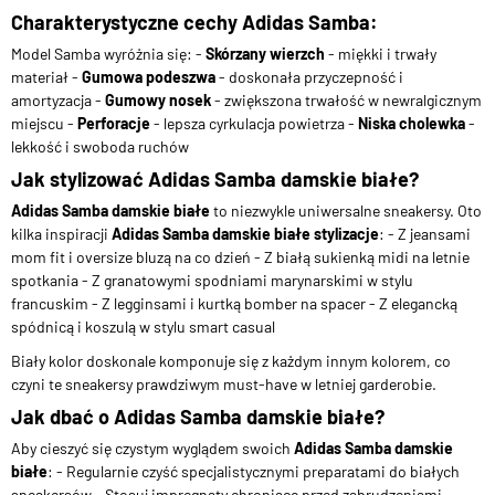
Charakterystyczne cechy Adidas Samba:
Model Samba wyróżnia się: -
Skórzany wierzch
- miękki i trwały
materiał -
Gumowa podeszwa
- doskonała przyczepność i
amortyzacja -
Gumowy nosek
- zwiększona trwałość w newralgicznym
miejscu -
Perforacje
- lepsza cyrkulacja powietrza -
Niska cholewka
-
lekkość i swoboda ruchów
Jak stylizować Adidas Samba damskie białe?
Adidas Samba damskie białe
to niezwykle uniwersalne sneakersy. Oto
kilka inspiracji
Adidas Samba damskie białe stylizacje
: - Z jeansami
mom fit i oversize bluzą na co dzień - Z białą sukienką midi na letnie
spotkania - Z granatowymi spodniami marynarskimi w stylu
francuskim - Z legginsami i kurtką bomber na spacer - Z elegancką
spódnicą i koszulą w stylu smart casual
Biały kolor doskonale komponuje się z każdym innym kolorem, co
czyni te sneakersy prawdziwym must-have w letniej garderobie.
Jak dbać o Adidas Samba damskie białe?
Aby cieszyć się czystym wyglądem swoich
Adidas Samba damskie
białe
: - Regularnie czyść specjalistycznymi preparatami do białych
sneakersów - Stosuj impregnaty chroniące przed zabrudzeniami -