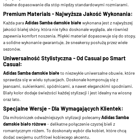
idealne dopasowanie dla stóp między standardowymi rozmiarami.
Premium Materials - Najwyższa Jakość Wykonania:
Każda para
Adidas Samba damskie białe
wykonana jest z najwyższej
jakości białej skóry, która nie tylko doskonale wygląda, ale również
zapewnia komfort noszenia. Miękki materiał dopasowuje się do stopy,
a solidne wykonanie gwarantuje, że sneakersy posłużą przez wiele
sezonów.
Uniwersalność Stylistyczna - Od Casual po Smart
Casual:
Adidas Samba damskie białe
to niezwykle uniwersalne obuwie, które
sprawdza się w wielu sytuacjach. Doskonale komponują się z
jeansami, sukienkami, spódnicami, a nawet eleganckimi spodniami.
Biały kolor dodaje świeżości każdej stylizacji i jest idealny na wiosnę
oraz lato.
Specjalne Wersje - Dla Wymagających Klientek:
Dla miłośniczek odważniejszych stylizacji polecamy
Adidas Samba
damskie biało różowe
- delikatne połączenie czystej bieli z
romantycznym różem. To doskonały wybór dla kobiet, które chcą
dodać swojemu outfit'owi kobiecego akcentu.