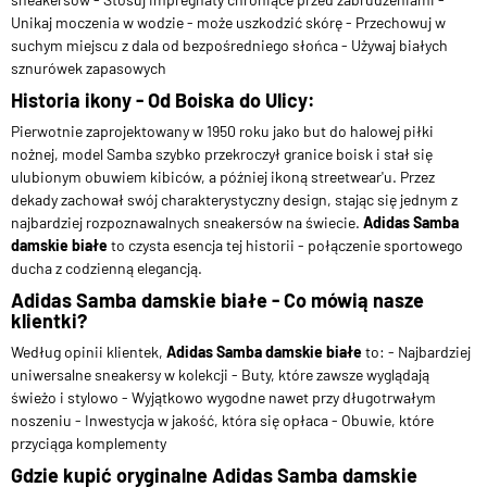
Unikaj moczenia w wodzie - może uszkodzić skórę - Przechowuj w
suchym miejscu z dala od bezpośredniego słońca - Używaj białych
sznurówek zapasowych
Historia ikony - Od Boiska do Ulicy:
Pierwotnie zaprojektowany w 1950 roku jako but do halowej piłki
nożnej, model Samba szybko przekroczył granice boisk i stał się
ulubionym obuwiem kibiców, a później ikoną streetwear'u. Przez
dekady zachował swój charakterystyczny design, stając się jednym z
najbardziej rozpoznawalnych sneakersów na świecie.
Adidas Samba
damskie białe
to czysta esencja tej historii - połączenie sportowego
ducha z codzienną elegancją.
Adidas Samba damskie białe - Co mówią nasze
klientki?
Według opinii klientek,
Adidas Samba damskie białe
to: - Najbardziej
uniwersalne sneakersy w kolekcji - Buty, które zawsze wyglądają
świeżo i stylowo - Wyjątkowo wygodne nawet przy długotrwałym
noszeniu - Inwestycja w jakość, która się opłaca - Obuwie, które
przyciąga komplementy
Gdzie kupić oryginalne Adidas Samba damskie