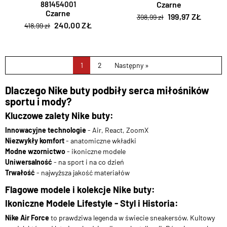
881454001
Czarne
Czarne
199,97 ZŁ
398,99 zł
240,00 ZŁ
418,99 zł
1
2
Następny »
Dlaczego Nike buty podbiły serca miłośników
sportu i mody?
Kluczowe zalety Nike buty:
Innowacyjne technologie
- Air, React, ZoomX
Niezwykły komfort
- anatomiczne wkładki
Modne wzornictwo
- ikoniczne modele
Uniwersalność
- na sport i na co dzień
Trwałość
- najwyższa jakość materiałów
Flagowe modele i kolekcje Nike buty:
Ikoniczne Modele Lifestyle - Styl i Historia:
Nike Air Force
to prawdziwa legenda w świecie sneakersów. Kultowy