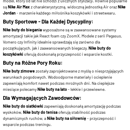
model, który od lat nie schodzi z ulicznych stylizacji. Równie popularne
są
Nike Air Max
z charakterystyczną, widoczną jednostką Air oraz
Nike
Jordan
- marzenie każdego miłośnika koszykówki i streetwearu.
Buty Sportowe - Dla Każdej Dyscypliny:
Nike buty do biegania
wyposażone są w zaawansowane systemy
amortyzacji takie jak React foam czy ZoomX. Modele z serii Pegasus,
Vomero czy Infinity idealnie sprawdzają się zarówno dla
początkujących, jak i zaawansowanych biegaczy.
Nike buty do
koszykówki
oferują doskonałą przyczepność i wsparcie kostki.
Buty na Różne Pory Roku:
Nike buty zimowe
zostały zaprojektowane z myślą o niesprzyjających
warunkach pogodowych. Wodoodporne materiały i ocieplenie
zapewniają komfort nawet podczas mroźnych dni. Na cieplejsze
miesiące polecamy
Nike buty na lato
- lekkie i przewiewne.
Dla Wymagających Zawodowców:
Nike buty do siatkówki
zapewniają doskonałą amortyzację podczas
wyskoków,
Nike buty do tenisa
oferują stabilność podczas
dynamicznych ruchów, a
Nike buty na siłownię
- przyczepność i
wsparcie podczas treningu.