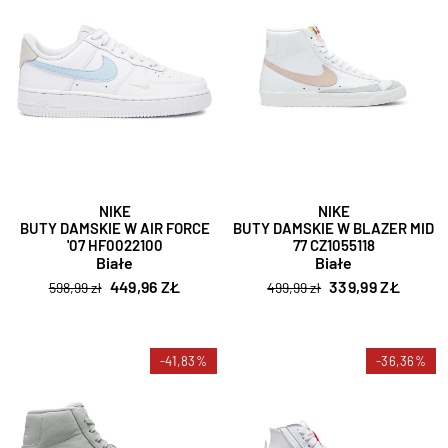
NIKE
NIKE
BUTY DAMSKIE W AIR FORCE
BUTY DAMSKIE W BLAZER MID
'07 HF0022100
77 CZ1055118
Białe
Białe
449,96 ZŁ
339,99 ZŁ
598,99 zł
499,99 zł
-41,83%
-36,36%