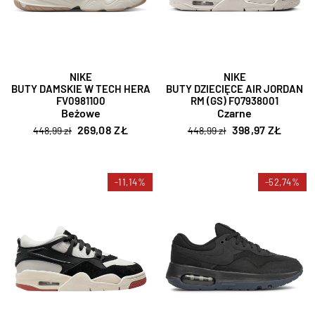
NIKE
NIKE
BUTY DAMSKIE W TECH HERA
BUTY DZIECIĘCE AIR JORDAN
FV0981100
RM (GS) FQ7938001
Beżowe
Czarne
269,08 ZŁ
398,97 ZŁ
448,99 zł
448,99 zł
-11,14%
-52,74%