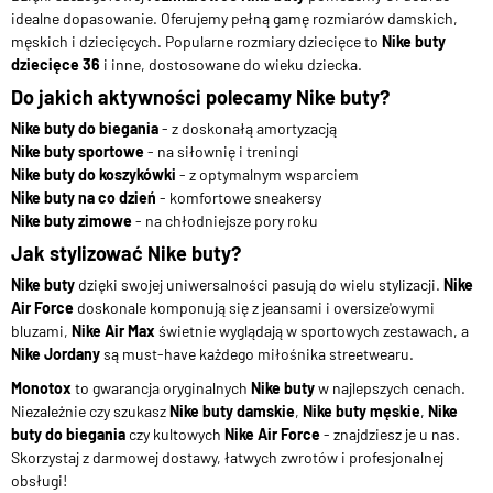
idealne dopasowanie. Oferujemy pełną gamę rozmiarów damskich,
męskich i dziecięcych. Popularne rozmiary dziecięce to
Nike buty
dziecięce 36
i inne, dostosowane do wieku dziecka.
Do jakich aktywności polecamy Nike buty?
Nike buty do biegania
- z doskonałą amortyzacją
Nike buty sportowe
- na siłownię i treningi
Nike buty do koszykówki
- z optymalnym wsparciem
Nike buty na co dzień
- komfortowe sneakersy
Nike buty zimowe
- na chłodniejsze pory roku
Jak stylizować Nike buty?
Nike buty
dzięki swojej uniwersalności pasują do wielu stylizacji.
Nike
Air Force
doskonale komponują się z jeansami i oversize'owymi
bluzami,
Nike Air Max
świetnie wyglądają w sportowych zestawach, a
Nike Jordany
są must-have każdego miłośnika streetwearu.
Monotox
to gwarancja oryginalnych
Nike buty
w najlepszych cenach.
Niezależnie czy szukasz
Nike buty damskie
,
Nike buty męskie
,
Nike
buty do biegania
czy kultowych
Nike Air Force
- znajdziesz je u nas.
Skorzystaj z darmowej dostawy, łatwych zwrotów i profesjonalnej
obsługi!