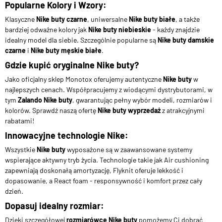
Popularne Kolory i Wzory:
Klasyczne
Nike buty czarne
, uniwersalne
Nike buty białe
, a także
bardziej odważne kolory jak
Nike buty niebieskie
- każdy znajdzie
idealny model dla siebie. Szczególnie popularne są
Nike buty damskie
czarne
i
Nike buty męskie białe
.
Gdzie kupić oryginalne Nike buty?
Jako oficjalny sklep Monotox oferujemy autentyczne
Nike buty
w
najlepszych cenach. Współpracujemy z wiodącymi dystrybutorami, w
tym
Zalando Nike buty
, gwarantując pełny wybór modeli, rozmiarów i
kolorów. Sprawdź naszą ofertę
Nike buty wyprzedaż
z atrakcyjnymi
rabatami!
Innowacyjne technologie Nike:
Wszystkie
Nike buty
wyposażone są w zaawansowane systemy
wspierające aktywny tryb życia. Technologie takie jak Air cushioning
zapewniają doskonałą amortyzację, Flyknit oferuje lekkość i
dopasowanie, a React foam - responsywność i komfort przez cały
dzień.
Dopasuj idealny rozmiar:
Dzięki szczegółowej
rozmiarówce Nike buty
pomożemy Ci dobrać