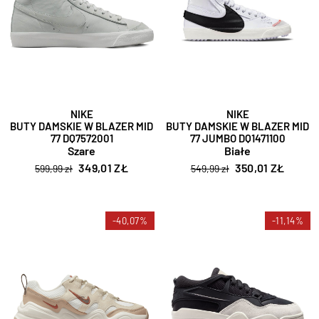
NIKE
NIKE
BUTY DAMSKIE W BLAZER MID
BUTY DAMSKIE W BLAZER MID
77 DQ7572001
77 JUMBO DQ1471100
Szare
Białe
349,01 ZŁ
350,01 ZŁ
599,99 zł
549,99 zł
-40,07%
-11,14%