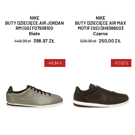
NIKE
NIKE
BUTY DZIECIĘCE AIR JORDAN
BUTY DZIECIĘCE AIR MAX
RM (GS) FQ7938100
MOTIF (GS) DH9388003
Białe
Czarne
398,97 ZŁ
250,00 ZŁ
448,99 zł
528,99 zł
-49,84%
-57,02%