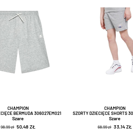
CHAMPION
CHAMPION
ECIĘCE BERMUDA 306027EM021
SZORTY DZIECIĘCE SHORTS 3
Szare
Szare
50,48 ZŁ
33,14 ZŁ
98,99 zł
68,99 zł