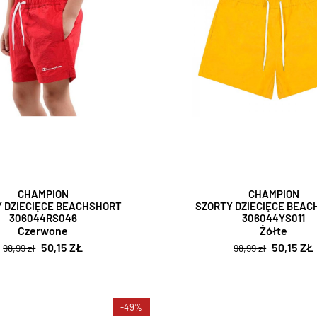
CHAMPION
CHAMPION
 DZIECIĘCE BEACHSHORT
SZORTY DZIECIĘCE BEA
306044RS046
306044YS011
Czerwone
Żółte
50,15 ZŁ
50,15 ZŁ
98,99 zł
98,99 zł
-49%