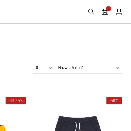
0
8
Nazwa, A do Z
-49,34%
-49%