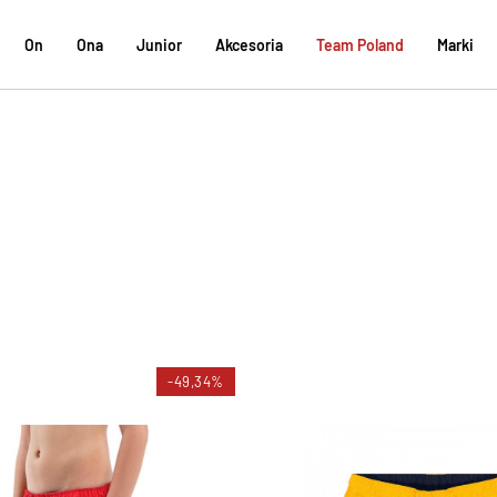
On
Ona
Junior
Akcesoria
Team Poland
Marki
-49,34%