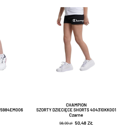
CHAMPION
05984EM006
SZORTY DZIECIĘCE SHORTS 404310KK001
Czarne
50,48 ZŁ
98,99 zł