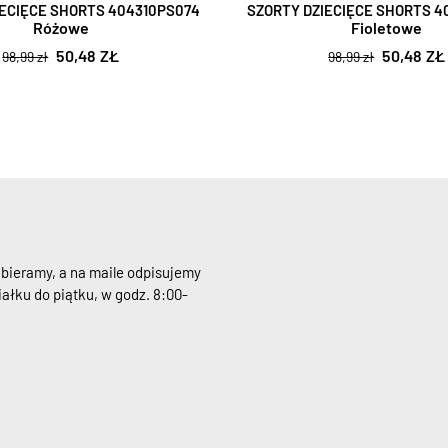
IECIĘCE SHORTS 404310PS074
SZORTY DZIECIĘCE SHORTS 4
Różowe
Fioletowe
50,48 ZŁ
50,48 ZŁ
98,99 zł
98,99 zł
dbieramy, a na maile odpisujemy
ałku do piątku, w godz. 8:00-