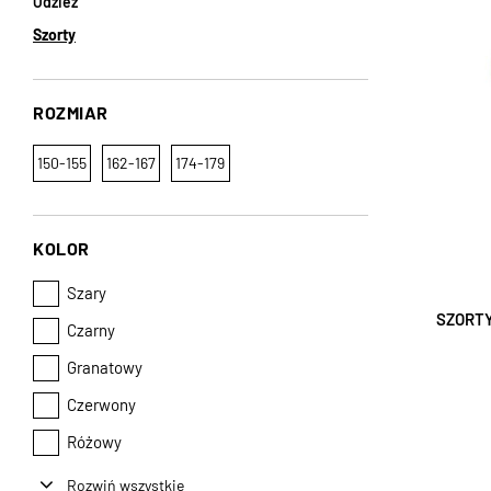
Odzież
Szorty
ROZMIAR
150-155
162-167
174-179
KOLOR
Szary
SZORTY
Czarny
Granatowy
Czerwony
Różowy
Rozwiń wszystkie