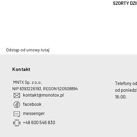
SZORTY DZ
Odstąp od umowy tutaj
Kontakt
H
MNTX Sp. z o.o.
Telefony o
NIP 8393226193, REGON 520508894
od poniedzi
kontakt@monotox.pl
16:00.
facebook
messenger
+48 600 546 830